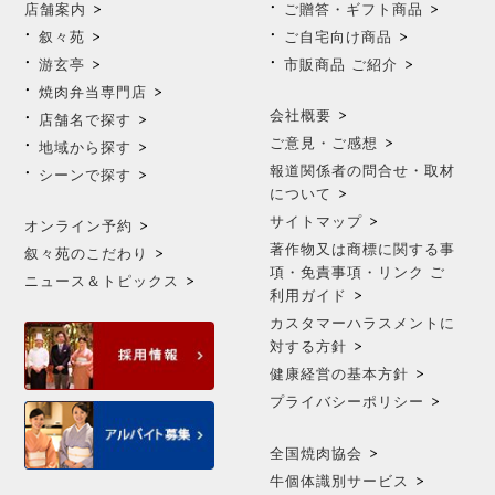
店舗案内
ご贈答・ギフト商品
叙々苑
ご自宅向け商品
游玄亭
市販商品 ご紹介
焼肉弁当専門店
会社概要
店舗名で探す
ご意見・ご感想
地域から探す
報道関係者の問合せ・取材
シーンで探す
について
サイトマップ
オンライン予約
著作物又は商標に関する事
叙々苑のこだわり
項・免責事項・リンク ご
ニュース＆トピックス
利用ガイド
カスタマーハラスメントに
対する方針
健康経営の基本方針
プライバシーポリシー
全国焼肉協会
牛個体識別サービス