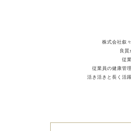
株式会社叙
良質
従
従業員の健康管
活き活きと長く活